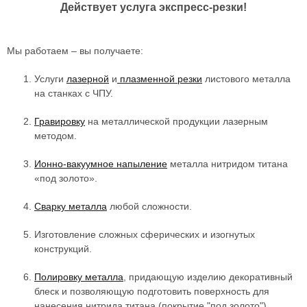
Действует услуга экспресс-резки!
Мы работаем – вы получаете:
Услуги
лазерной
и
плазменной резки
листового металла
на станках с ЧПУ.
Гравировку
на металлической продукции лазерным
методом.
Ионно-вакуумное напыление
металла нитридом титана
«под золото».
Сварку металла
любой сложности.
Изготовление сложных сферических и изогнутых
конструкций.
Полировку металла
, придающую изделию декоративный
блеск и позволяющую подготовить поверхность для
нанесения нитрида титана (покрытие "под золото").